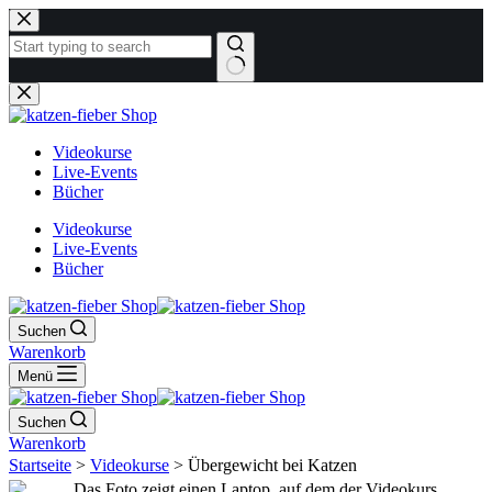
Zum
Inhalt
springen
Keine
Ergebnisse
Videokurse
Live-Events
Bücher
Videokurse
Live-Events
Bücher
Suchen
Warenkorb
Menü
Suchen
Warenkorb
Startseite
>
Videokurse
>
Übergewicht bei Katzen