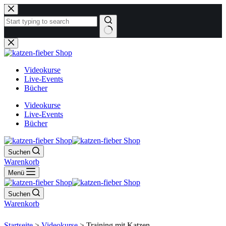
Zum
Inhalt
springen
Keine
Ergebnisse
Videokurse
Live-Events
Bücher
Videokurse
Live-Events
Bücher
Suchen
Warenkorb
Menü
Suchen
Warenkorb
Startseite
>
Videokurse
>
Training mit Katzen